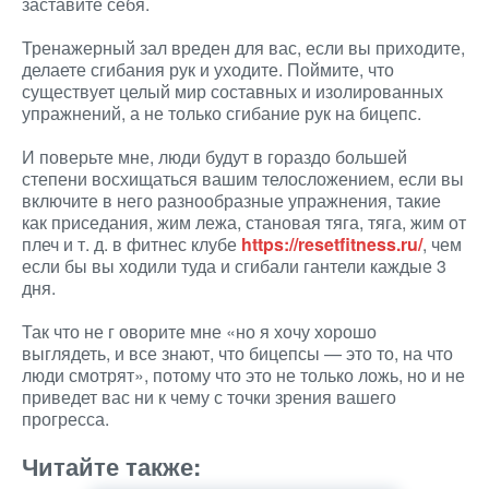
заставите себя.
Тренажерный зал вреден для вас, если вы приходите,
делаете сгибания рук и уходите. Поймите, что
существует целый мир составных и изолированных
упражнений, а не только сгибание рук на бицепс.
И поверьте мне, люди будут в гораздо большей
степени восхищаться вашим телосложением, если вы
включите в него разнообразные упражнения, такие
как приседания, жим лежа, становая тяга, тяга, жим от
плеч и т. д. в фитнес клубе
https://resetfitness.ru/
, чем
если бы вы ходили туда и сгибали гантели каждые 3
дня.
Так что не г оворите мне «но я хочу хорошо
выглядеть, и все знают, что бицепсы — это то, на что
люди смотрят», потому что это не только ложь, но и не
приведет вас ни к чему с точки зрения вашего
прогресса.
Читайте также: