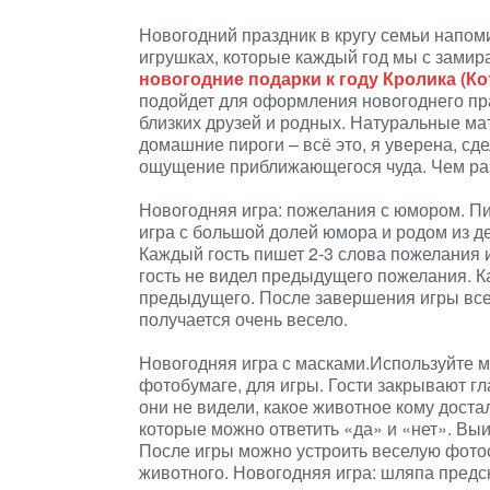
Новогодний праздник в кругу семьи напоми
игрушках, которые каждый год мы с замир
новогодние подарки к году Кролика (Ко
подойдет для оформления новогоднего пра
близких друзей и родных. Натуральные ма
домашние пироги – всё это, я уверена, с
ощущение приближающегося чуда. Чем раз
Новогодняя игра: пожелания с юмором. П
игра с большой долей юмора и родом из де
Каждый гость пишет 2-3 слова пожелания 
гость не видел предыдущего пожелания. 
предыдущего. После завершения игры все
получается очень весело.
Новогодняя игра с масками.Используйте 
фотобумаге, для игры. Гости закрывают гл
они не видели, какое животное кому доста
которые можно ответить «да» и «нет». Выи
После игры можно устроить веселую фотос
животного. Новогодняя игра: шляпа предс