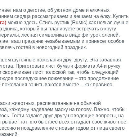
нает нам о детстве, об уютном доме и елочных
анием сердца рассматриваем и вешаем на ёлку. Купить
та)
можно здесь. Стиль рустик (Rustic) как нельзя лучше
здника, который вы планируете встречать в кругу
териалы, лесная символика в виде фигурок оленей,
делает ваш праздник незабываемым и принесет особое
влечь гостей в новогодний праздник.
ишем шуточные пожелания друг другу. Эта забавная
тства. Приготовьте лист бумаги формата А4 и ручку.
и сворачивает лист полоской так, чтобы следующий
Каждое последующее пожелание – это продолжение
 пожелания зачитываются вместе – как правило,
маски животных, распечатанные на обычной
аза, каждому надеваем маску на голову. Важно, чтобы
лось. Гости задают друг другу наводящие вопросы, на
грывает тот, кто быстрее всех отгадает свое животное.
ессию и поздравление с новым годом от лица своего
казаний.