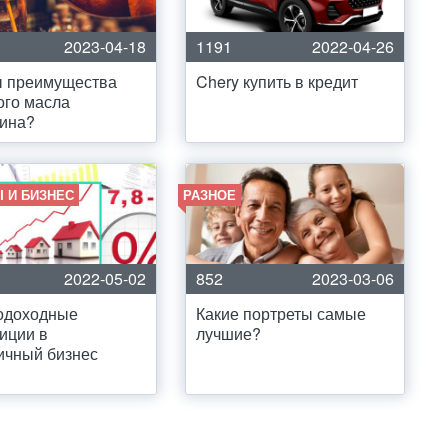
2023-04-18
1191
2022-04-26
ы преимущества
Chery купить в кредит
ого масла
сина?
 И БИЗНЕС
РАЗНОЕ
2022-05-02
852
2023-03-06
одоходные
Какие портреты самые
иции в
лучшие?
ичный бизнес