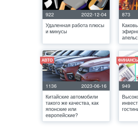
922
2022-12-04
873
Удаленная работа плюсы
Каков
и минусы
эфирн
апель
АВТО
ФИНАНСЫ
1136
2023-06-16
949
Китайские автомобили
Высок
такого же качества, как
инвест
японские или
гостин
европейские?