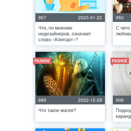
957
2023-01-22
950
Что, по мнению
С чего
недизайнеров, означает
любовь
слово «Клипарт»?
РАЗНОЕ
РАЗНОЕ
889
2022-12-29
908
Что такое магия?
Подхо
каран