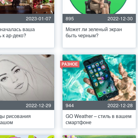
2023-01-07
895
2022-12-30
 началась ваша
Может ли зеленый экран
 к ар-деко?
быть черным?
РАЗНОЕ
2022-12-29
944
2022-12-28
ды рисования
GO Weather – стиль в вашем
дашом
смартфоне