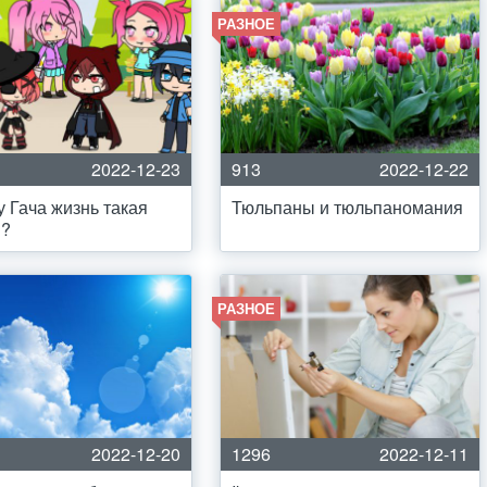
РАЗНОЕ
2022-12-23
913
2022-12-22
 Гача жизнь такая
Тюльпаны и тюльпаномания
я?
РАЗНОЕ
2022-12-20
1296
2022-12-11