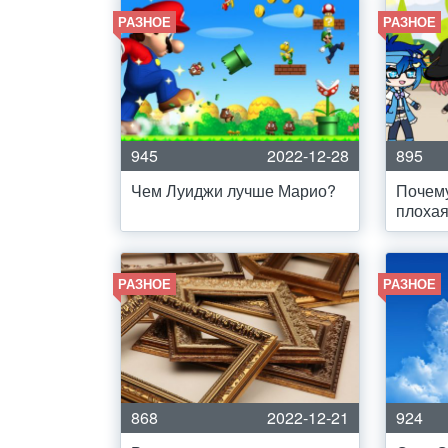
РАЗНОЕ
РАЗНОЕ
945
2022-12-28
895
Чем Луиджи лучше Марио?
Почему
плоха
РАЗНОЕ
РАЗНОЕ
868
2022-12-21
924